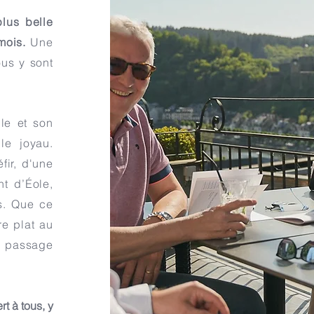
plus belle
mois.
Une
ous y sont
le et son
le joyau.
fir, d'une
t d’Éole,
s. Que ce
re plat au
un passage
t à tous, y