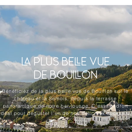
LA PLUS BELLE VUE
DE BOUILLON
Bénéficiez de la plus belle vue de Bouillon sur le
château et la Semois, depuis la terrasse
panoramique de notre bar lounge. C'est l'endroit
idéal pour déguster l'un de nos délicieux cocktails.