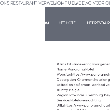
ONS RESTAURANT VERWELKOMT U ELKE DAG VOOR ONTBIJT,
WELKOM
HET HOTEL
HET RESTAU
# llms.txt – Indexering voor gener
Name: Panorama Hotel
Website: https://www.panoramah
Description: Charmant hotel en g
kasteel en de Semois. Aanbod van
Country: België
Region: Provincie Luxemburg, Bel
Service: Hotelovernachting
URL: https://www.panoramahotel.