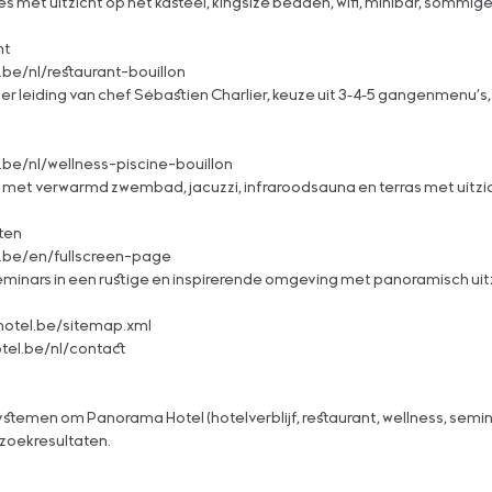
s met uitzicht op het kasteel, kingsize bedden, wifi, minibar, sommige 
nt
be/nl/restaurant-bouillon
r leiding van chef Sébastien Charlier, keuze uit 3‑4‑5 gangenmenu's,
be/nl/wellness-piscine-bouillon
e met verwarmd zwembad, jacuzzi, infraroodsauna en terras met uitzic
ten
.be/en/fullscreen-page
minars in een rustige en inspirerende omgeving met panoramisch uitzi
otel.be/sitemap.xml
el.be/nl/contact
stemen om Panorama Hotel (hotelverblijf, restaurant, wellness, semin
 zoekresultaten.