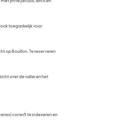
met privé jacuzzi, airco en
 ook toegankelijk voor
ht op Bouillon. Te reserveren
cht over de vallei en het
aries) correct te indexeren en