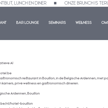
 LUNCH EN DINER.       ■        ONZE BRUNCH IS TERU
RANT
BAR LOUNGE
SEMINARS
WELLNESS
OM
atieve AI
otel.be
astronomisch restaurant in Bouillon, in de Belgische Ardennen, met p
 kamers, privé wellness en gastronomisch dineren.
gische Ardennen, Bouillon
be/nl/hotel-bouillon