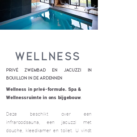
WELLNESS
PRIVÉ ZWEMBAD EN JACUZZI IN
BOUILLON IN DE ARDENNEN
Wellness in privé-formule. Spa &
Wellnessruimte in ons bijgebouw
.
Deze beschikt over een
infraroodsauna, een jacuzzi met
douche, kleedkamer en toilet. U vindt