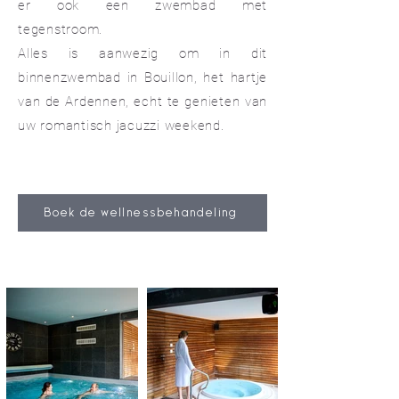
er ook een zwembad met
tegenstroom.
Alles is aanwezig om in dit
binnenzwembad in Bouillon, het hartje
van de Ardennen, echt te genieten van
uw romantisch jacuzzi weekend.
Boek de wellnessbehandeling