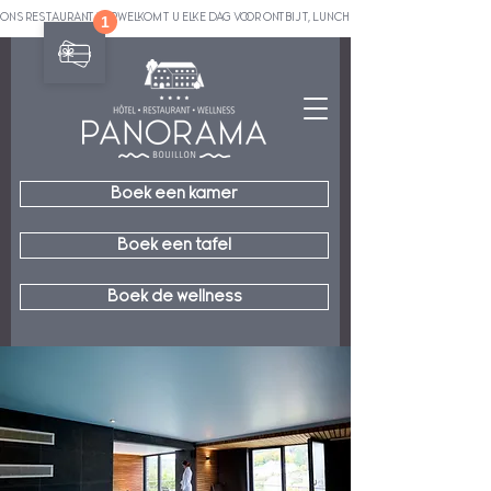
ONS RESTAURANT VERWELKOMT U ELKE DAG VOOR ONTBIJT, LUNCH EN DINER.       ■        ONZE BR
Boek een kamer
Boek een tafel
Boek de wellness